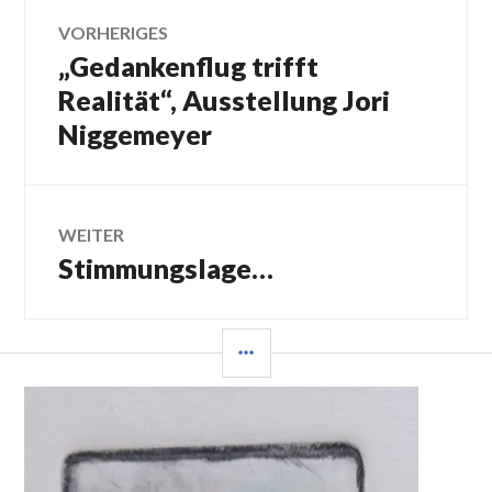
Beitragsnavigation
VORHERIGES
„Gedankenflug trifft
Vorheriger
Beitrag:
Realität“, Ausstellung Jori
Niggemeyer
WEITER
Stimmungslage…
Nächster
Beitrag:
SEITENLEISTE