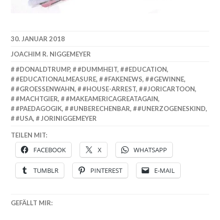
30. JANUAR 2018
JOACHIM R. NIGGEMEYER
#DONALDTRUMP
,
#DUMMHEIT
,
#EDUCATION
,
#EDUCATIONALMEASURE
,
#FAKENEWS
,
#GEWINNE
,
#GROESSENWAHN
,
#HOUSE-ARREST
,
#JORICARTOON
,
#MACHTGIER
,
#MAKEAMERICAGREATAGAIN
,
#PAEDAGOGIK
,
#UNBERECHENBAR
,
#UNERZOGENESKIND
,
#USA
,
JORINIGGEMEYER
TEILEN MIT:
FACEBOOK
X
WHATSAPP
TUMBLR
PINTEREST
E-MAIL
GEFÄLLT MIR: