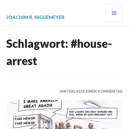
Zum
PRI
Inhalt
springen
MEN
JOACHIM R. NIGGEMEYER
Schlagwort:
#house-
arrest
HINTERLASSE EINEN KOMMENTAR