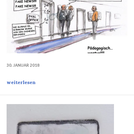
30. JANUAR 2018
Pädagogisch wertvoll…
weiterlesen