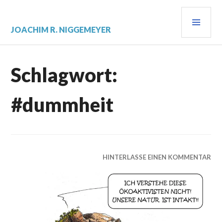
Zum
PRI
Inhalt
springen
MEN
JOACHIM R. NIGGEMEYER
Schlagwort:
#dummheit
HINTERLASSE EINEN KOMMENTAR