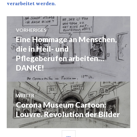
verarbeitet werden.
Beitragsnavigation
VORHERIGES
Eine Hommage an Menschen,
Vorheriger
Beitrag:
die in Heil- und
Pflegeberufen arbeiten…
DANKE!
WEITER
Corona Museum Cartoon:
Nächster
Beitrag:
Louvre. Revolution der Bilder
SEITENLEISTE