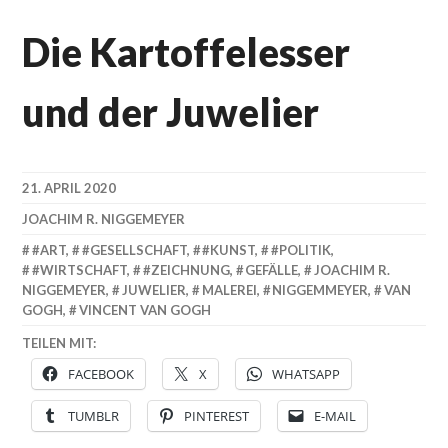
Die Kartoffelesser
und der Juwelier
21. APRIL 2020
JOACHIM R. NIGGEMEYER
#ART
,
#GESELLSCHAFT
,
#KUNST
,
#POLITIK
,
#WIRTSCHAFT
,
#ZEICHNUNG
,
GEFÄLLE
,
JOACHIM R.
NIGGEMEYER
,
JUWELIER
,
MALEREI
,
NIGGEMMEYER
,
VAN
GOGH
,
VINCENT VAN GOGH
TEILEN MIT:
FACEBOOK
X
WHATSAPP
TUMBLR
PINTEREST
E-MAIL