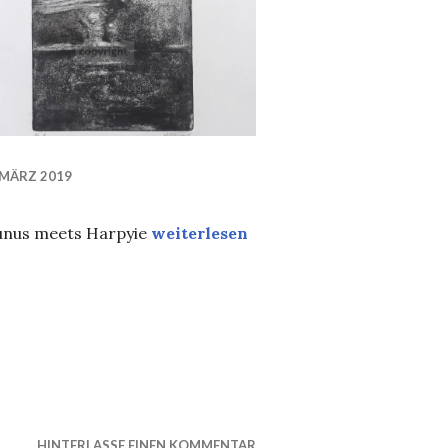
 MÄRZ 2019
Ätzradierung
unus meets Harpyie
weiterlesen
l. Haferkornstr. 15
HINTERLASSE EINEN KOMMENTAR