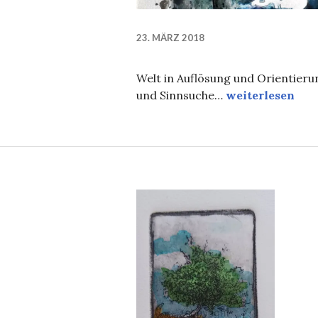
23. MÄRZ 2018
Welt in Auflösung und Orientieru
Rock`nRoll in P
und Sinnsuche…
weiterlesen