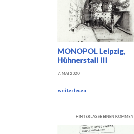
MONOPOL Leipzig,
Hühnerstall III
7. MAI 2020
MONOPOL Leipzig, Hühnerstall
weiterlesen
HINTERLASSE EINEN KOMMEN