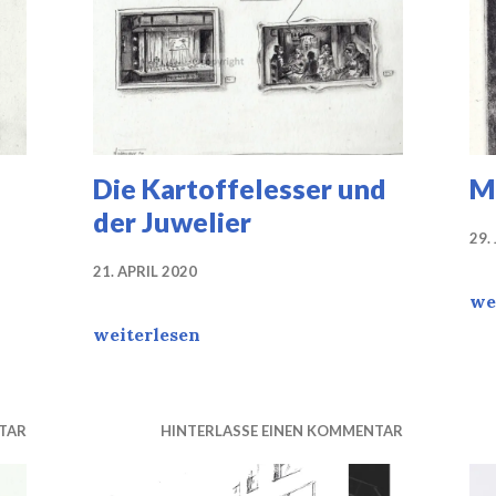
Die Kartoffelesser und
M
der Juwelier
29.
21. APRIL 2020
Mo
we
 III
Die Kartoffelesser und der Juwelier
weiterlesen
TAR
HINTERLASSE EINEN KOMMENTAR