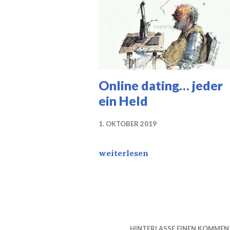
Online dating… jeder
ein Held
1. OKTOBER 2019
Online dating… jeder ein Held
weiterlesen
HINTERLASSE EINEN KOMMEN