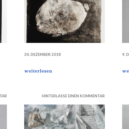
30. DEZEMBER 2018
9. 
chard Kobold gewidmet, er würde in diesem Jahre 111 
„Mein rotnasiger Freund“
RE
weiterlesen
we
TAR
HINTERLASSE EINEN KOMMENTAR