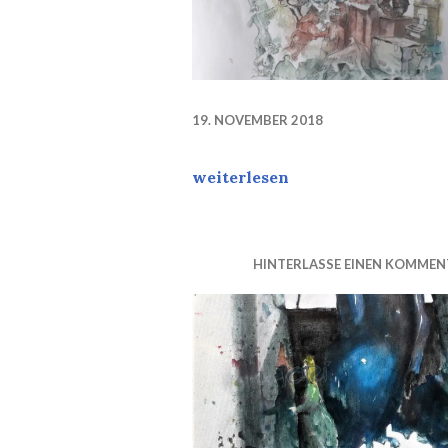
19. NOVEMBER 2018
Work is done. Titel: „Von der S
weiterlesen
HINTERLASSE EINEN KOMMEN