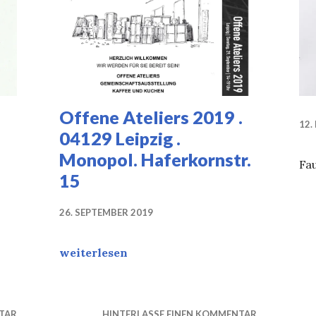
Offene Ateliers 2019 .
12.
04129 Leipzig .
Monopol. Haferkornstr.
Fa
15
26. SEPTEMBER 2019
Offene Ateliers 2019 . 04129 Leipzig . Monopo
weiterlesen
TAR
HINTERLASSE EINEN KOMMENTAR