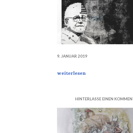
9. JANUAR 2019
Meinem Großvater, dem Maler Ri
weiterlesen
HINTERLASSE EINEN KOMMEN