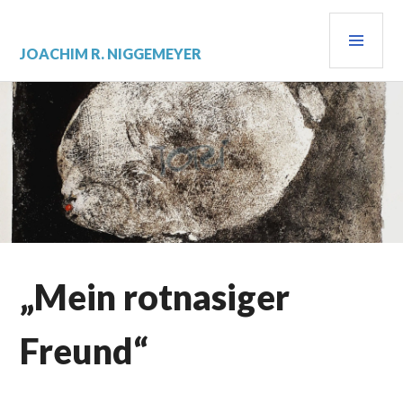
Zum
PRI
Inhalt
springen
MEN
JOACHIM R. NIGGEMEYER
„Mein rotnasiger
Freund“