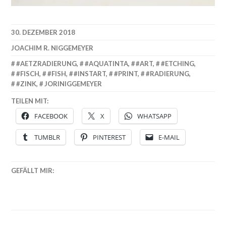
30. DEZEMBER 2018
JOACHIM R. NIGGEMEYER
#AETZRADIERUNG
,
#AQUATINTA
,
#ART
,
#ETCHING
,
#FISCH
,
#FISH
,
#INSTART
,
#PRINT
,
#RADIERUNG
,
#ZINK
,
JORINIGGEMEYER
TEILEN MIT:
FACEBOOK
X
WHATSAPP
TUMBLR
PINTEREST
E-MAIL
GEFÄLLT MIR: