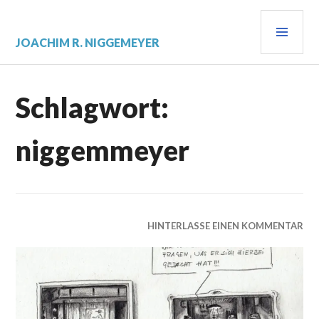
Zum
PRI
Inhalt
springen
MEN
JOACHIM R. NIGGEMEYER
Schlagwort:
niggemmeyer
HINTERLASSE EINEN KOMMENTAR