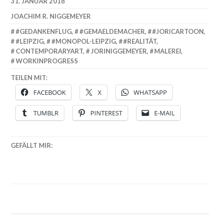
31. JANUAR 2018
JOACHIM R. NIGGEMEYER
#GEDANKENFLUG
,
#GEMAELDEMACHER
,
#JORICARTOON
,
#LEIPZIG
,
#MONOPOL-LEIPZIG
,
#REALITÄT
,
CONTEMPORARYART
,
JORINIGGEMEYER
,
MALEREI
,
WORKINPROGRESS
TEILEN MIT:
FACEBOOK
X
WHATSAPP
TUMBLR
PINTEREST
E-MAIL
GEFÄLLT MIR: