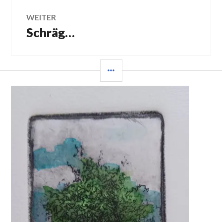
WEITER
Schräg…
Nächster
Beitrag:
SEITENLEISTE