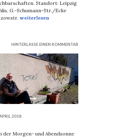
chbarschaften. Standort: Leipzig
hlis, G.-Schumann-Str./Ecke
Performance zur Nacht der Kunst in Leipzig, fa
tzowstr.
weiterlesen
HINTERLASSE EINEN KOMMENTAR
 APRIL 2018
in der Morgen- und Abendsonne