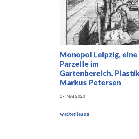
Monopol Leipzig, eine
Parzelle im
Gartenbereich, Plastik
Markus Petersen
17. MAI 2020
Monopol Leipzig, eine Parzelle
weiterlesen