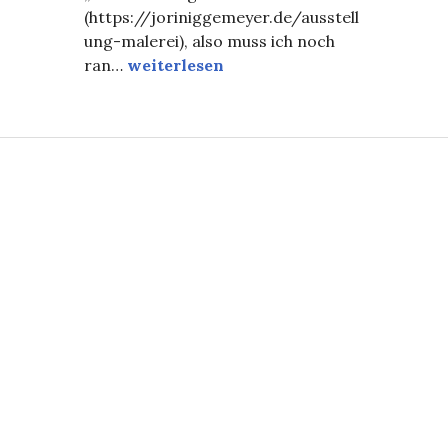
(https://joriniggemeyer.de/ausstell
ung-malerei), also muss ich noch
 Messestand
Work in progress zur Ausstellung „Gedan
ran…
weiterlesen