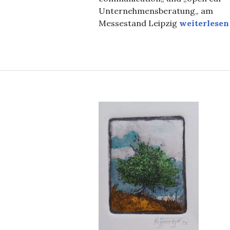
Unternehmensberatung„ am
Cartoon am
Messestand Leipzig
weiterlesen