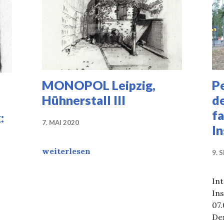
MONOPOL Leipzig,
P
Hühnerstall III
de
fa
:
7. MAI 2020
In
MONOPOL Leipzig, Hühnerstall III
weiterlesen
9. 
In
 im Gartenbereich, Plastik: Markus Petersen
Ins
07.
De