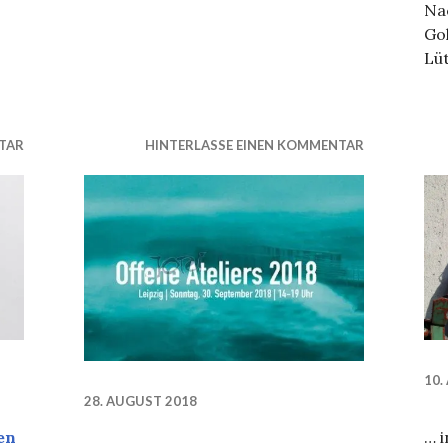
Na
Go
Lü
TAR
HINTERLASSE EINEN KOMMENTAR
10.
28. AUGUST 2018
ung
en
… 