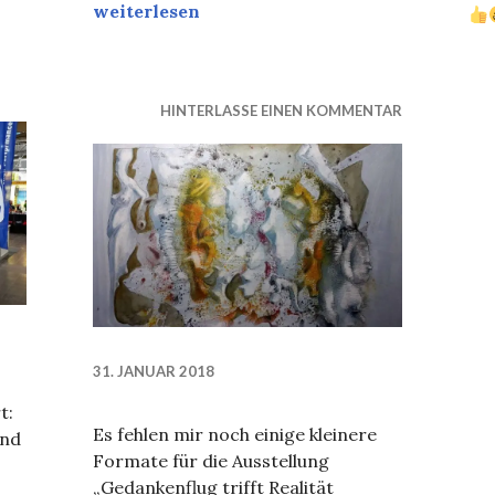
Einladung zu den „Offenen Ateliers 2018“
weiterlesen
HINTERLASSE EINEN KOMMENTAR
31. JANUAR 2018
t:
Es fehlen mir noch einige kleinere
end
Formate für die Ausstellung
„Gedankenflug trifft Realität