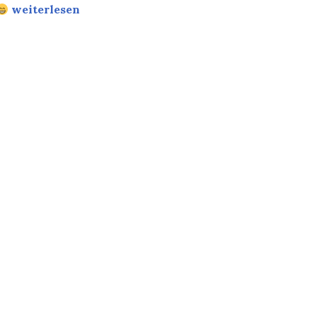
Arbeitsmoral…
weiterlesen