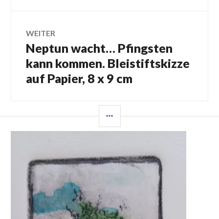
WEITER
Neptun wacht… Pfingsten
Nächster
Beitrag:
kann kommen. Bleistiftskizze
auf Papier, 8 x 9 cm
SEITENLEISTE