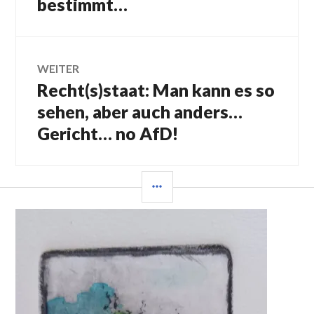
bestimmt…
WEITER
Recht(s)staat: Man kann es so
Nächster
Beitrag:
sehen, aber auch anders…
Gericht… no AfD!
SEITENLEISTE