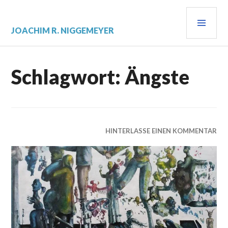
Zum
PRI
Inhalt
springen
MEN
JOACHIM R. NIGGEMEYER
Schlagwort:
Ängste
HINTERLASSE EINEN KOMMENTAR