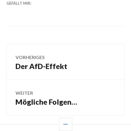
GEFÄLLT MIR:
Beitragsnavigation
VORHERIGES
Der AfD-Effekt
Vorheriger
Beitrag:
WEITER
Mögliche Folgen…
Nächster
Beitrag:
SEITENLEISTE