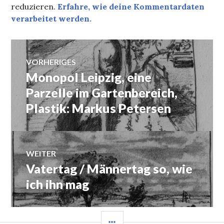
reduzieren.
Erfahre, wie deine Kommentardaten
verarbeitet werden.
Beitragsnavigation
VORHERIGES
Monopol Leipzig, eine
Vorheriger
Beitrag:
Parzelle im Gartenbereich,
Plastik: Markus Petersen
WEITER
Vatertag / Männertag so, wie
Nächster
Beitrag:
ich ihn mag
SEITENLEISTE