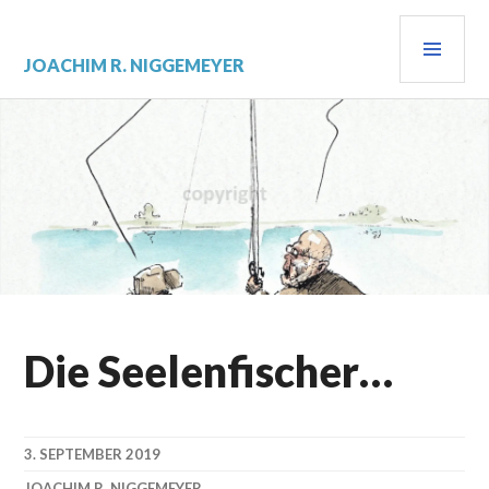
Zum
PRI
Inhalt
springen
MEN
JOACHIM R. NIGGEMEYER
Die Seelenfischer…
3. SEPTEMBER 2019
JOACHIM R. NIGGEMEYER