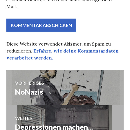
Mail.
Diese Website verwendet Akismet, um Spam zu
reduzieren.
Erfahre, wie deine Kommentardaten
verarbeitet werden.
Beitragsnavigation
VORHERIGES
NoNazis
Vorheriger
Beitrag:
WEITER
Depressionen machen…
Nächster