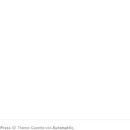
dPress
Theme: Gazette von
Automattic
.