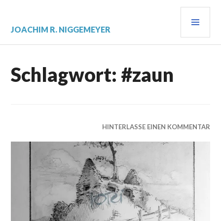
Zum
PRI
Inhalt
springen
MEN
JOACHIM R. NIGGEMEYER
Schlagwort:
#zaun
HINTERLASSE EINEN KOMMENTAR