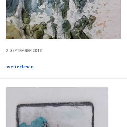
2. SEPTEMBER 2018
Work in progress. Fragment, worktitle: the Frog, a
weiterlesen