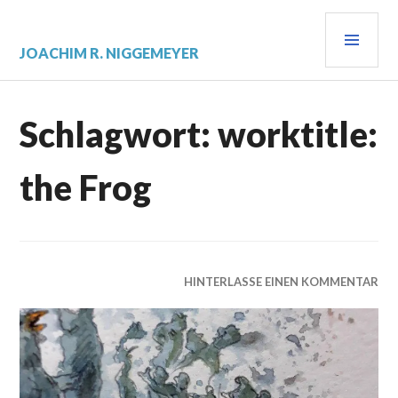
Zum
PRI
Inhalt
springen
MEN
JOACHIM R. NIGGEMEYER
Schlagwort:
worktitle:
the Frog
HINTERLASSE EINEN KOMMENTAR