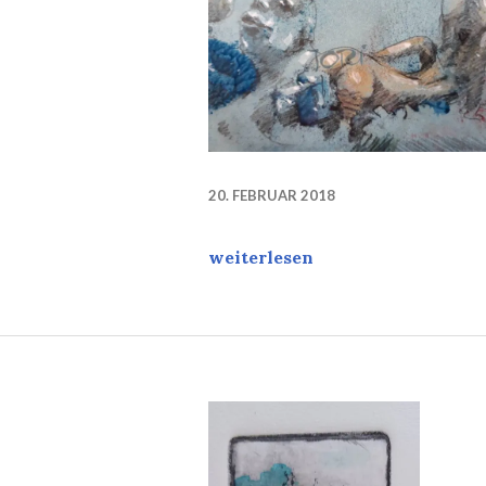
20. FEBRUAR 2018
Wo Menschen sind / Where hu
weiterlesen