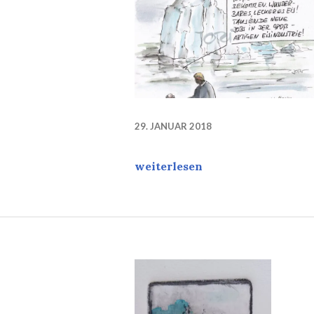
29. JANUAR 2018
Eis und großartige Jobs für Am
weiterlesen