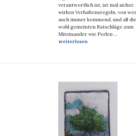
verantwortlich ist, ist mal sicher.
wirken Verhaltensregeln, von w
auch immer kommend, und all di
wohl gemeinten Ratschläge zum
Miteinander wie Perlen …
„Gott nutzte eine Handpuppe, Je
weiterlesen