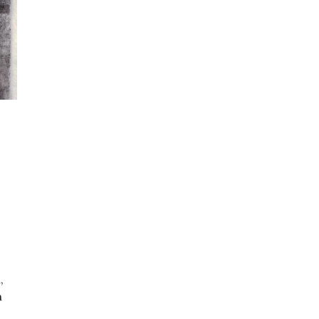
e
,
n