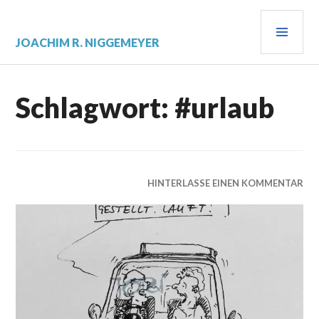
Zum
PRI
Inhalt
springen
MEN
JOACHIM R. NIGGEMEYER
Schlagwort:
#urlaub
HINTERLASSE EINEN KOMMENTAR