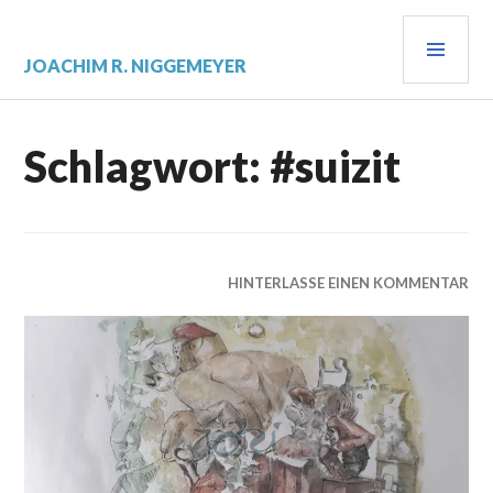
Zum
PRI
Inhalt
springen
MEN
JOACHIM R. NIGGEMEYER
Schlagwort:
#suizit
HINTERLASSE EINEN KOMMENTAR