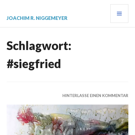
Zum
PRI
Inhalt
springen
MEN
JOACHIM R. NIGGEMEYER
Schlagwort:
#siegfried
HINTERLASSE EINEN KOMMENTAR