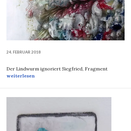
24. FEBRUAR 2018
Der Lindwurm ignoriert Siegfried, Fragment
Der Lindwurm ignoriert Siegfried, Fragment
weiterlesen