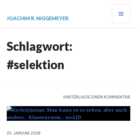
Zum
PRI
Inhalt
springen
MEN
JOACHIM R. NIGGEMEYER
Schlagwort:
#selektion
HINTERLASSE EINEN KOMMENTAR
25. JANUAR 2018