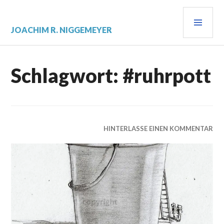
Zum
PRI
Inhalt
springen
MEN
JOACHIM R. NIGGEMEYER
Schlagwort:
#ruhrpott
HINTERLASSE EINEN KOMMENTAR