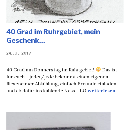
40 Grad im Ruhrgebiet, mein
Geschenk…
24. JULI 2019
40 Grad am Donnerstag im Ruhrgebiet!
Das ist
für euch… jeder/jede bekommt einen eigenen
Rieseneimer Abkühlung, einfach Freunde einladen
40 Grad im Ruhrg
und ab dafür ins kühlende Nass… LG
weiterlesen