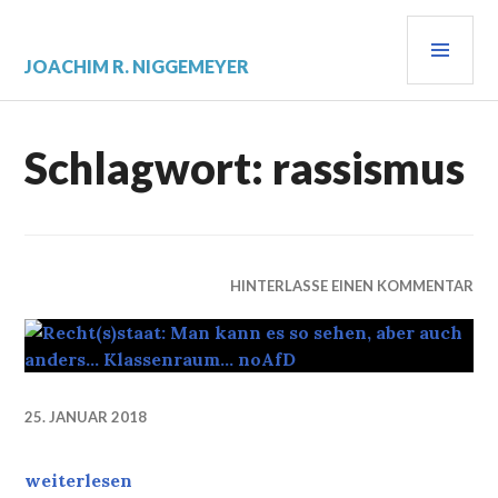
Zum
PRI
Inhalt
springen
MEN
JOACHIM R. NIGGEMEYER
Schlagwort:
rassismus
HINTERLASSE EINEN KOMMENTAR
25. JANUAR 2018
Recht(s)staat: Man kann es so sehen, aber auch an
weiterlesen