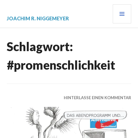
Zum
PRI
Inhalt
springen
MEN
JOACHIM R. NIGGEMEYER
Schlagwort:
#promenschlichkeit
HINTERLASSE EINEN KOMMENTAR