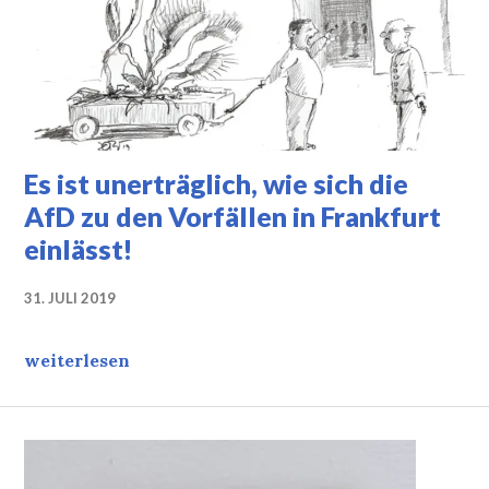
Es ist unerträglich, wie sich die
AfD zu den Vorfällen in Frankfurt
einlässt!
31. JULI 2019
Es ist unerträglich, wie sich die AfD zu den Vorfällen
weiterlesen