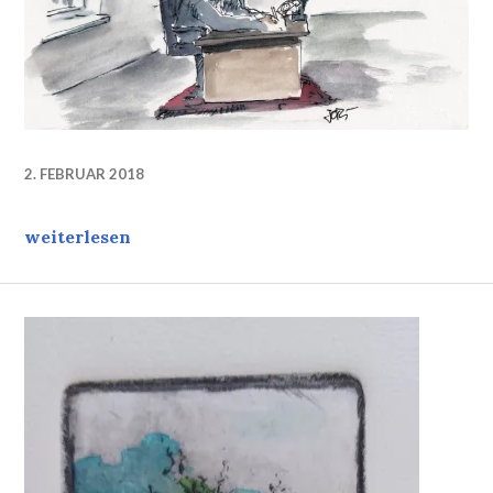
2. FEBRUAR 2018
Wer sonst? Who else?
weiterlesen