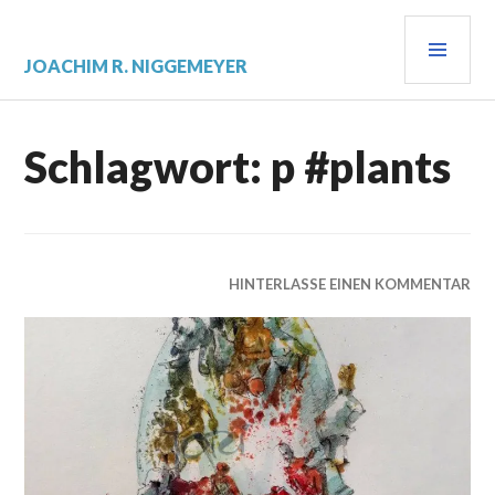
Zum
PRI
Inhalt
springen
MEN
JOACHIM R. NIGGEMEYER
Schlagwort:
p #plants
HINTERLASSE EINEN KOMMENTAR