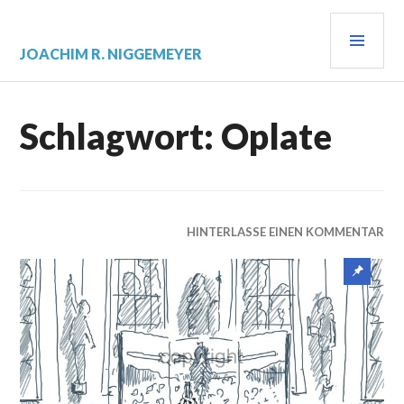
Zum
PRI
Inhalt
springen
JOACHIM R. NIGGEMEYER
MEN
Schlagwort:
Oplate
HINTERLASSE EINEN KOMMENTAR
Sticky