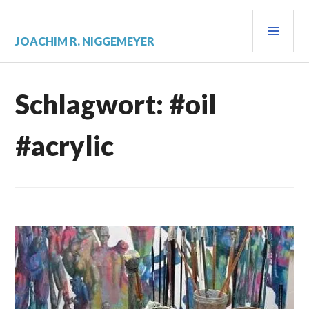
Zum
PRI
Inhalt
springen
MEN
JOACHIM R. NIGGEMEYER
Schlagwort:
#oil
#acrylic