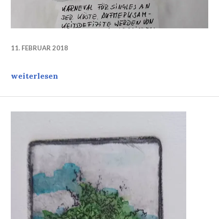
11. FEBRUAR 2018
Närrische Zeit für Singles: Das Karneval-Matjes
weiterlesen