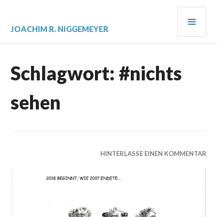
Zum
PRI
Inhalt
springen
MEN
JOACHIM R. NIGGEMEYER
Schlagwort:
#nichts
sehen
HINTERLASSE EINEN KOMMENTAR