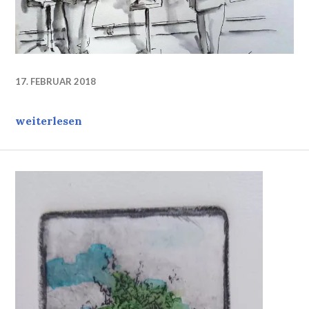
17. FEBRUAR 2018
Hat es sich ausgeMERKELt? Was kommt dann?
weiterlesen