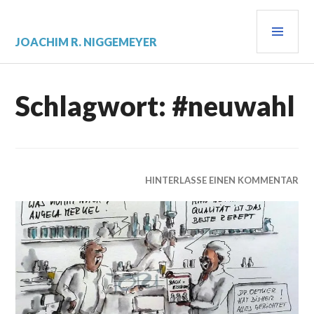
Zum
PRI
Inhalt
springen
MEN
JOACHIM R. NIGGEMEYER
Schlagwort:
#neuwahl
HINTERLASSE EINEN KOMMENTAR