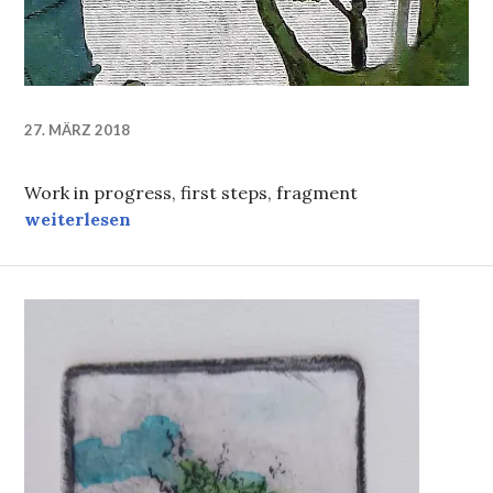
27. MÄRZ 2018
Work in progress, first steps, fragment
Was der Frühling und Rolands Kirschkuchen bewir
weiterlesen