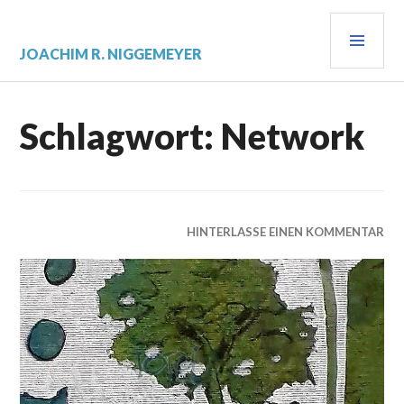
Zum
PRI
Inhalt
springen
MEN
JOACHIM R. NIGGEMEYER
Schlagwort:
Network
HINTERLASSE EINEN KOMMENTAR