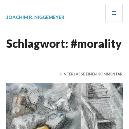
Zum
PRI
Inhalt
springen
MEN
JOACHIM R. NIGGEMEYER
Schlagwort:
#morality
HINTERLASSE EINEN KOMMENTAR