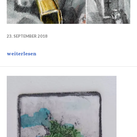
23. SEPTEMBER 2018
Work in progress, Fragment, Titel: Eva’s Rücksprac
weiterlesen