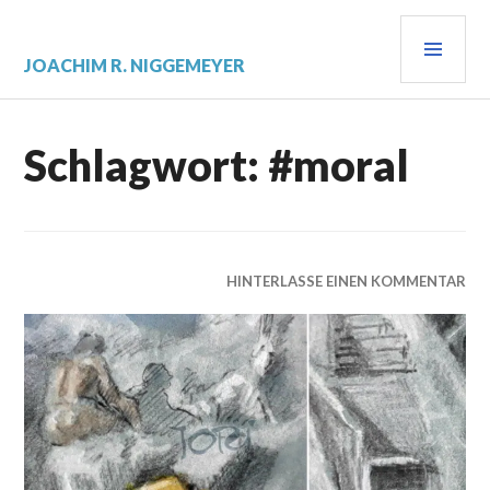
Zum
PRI
Inhalt
springen
MEN
JOACHIM R. NIGGEMEYER
Schlagwort:
#moral
HINTERLASSE EINEN KOMMENTAR