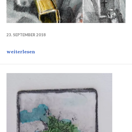
23. SEPTEMBER 2018
Work in progress, Fragment, Titel: Eva’s Rücksprac
weiterlesen