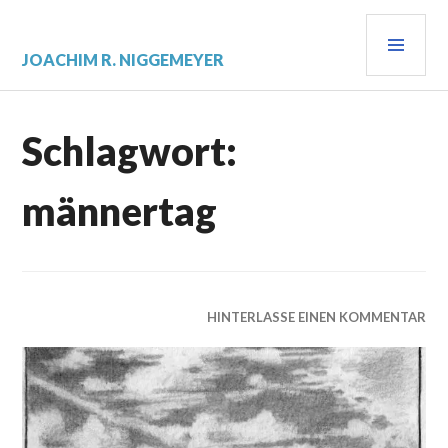
Zum
PRI
Inhalt
springen
MEN
JOACHIM R. NIGGEMEYER
Schlagwort:
männertag
HINTERLASSE EINEN KOMMENTAR