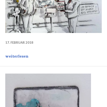
17. FEBRUAR 2018
Hat es sich ausgeMERKELt? Was kommt dann?
weiterlesen