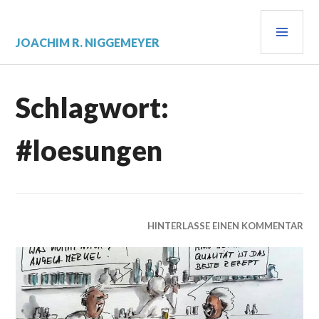
Zum
PRI
Inhalt
springen
MEN
JOACHIM R. NIGGEMEYER
Schlagwort:
#loesungen
HINTERLASSE EINEN KOMMENTAR