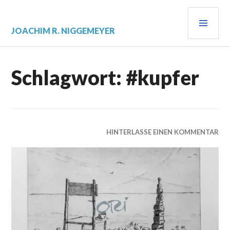
Zum
PRI
Inhalt
springen
MEN
JOACHIM R. NIGGEMEYER
Schlagwort:
#kupfer
HINTERLASSE EINEN KOMMENTAR