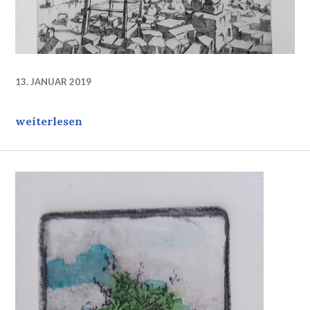
13. JANUAR 2019
Am Ende einer Kontemplation
weiterlesen