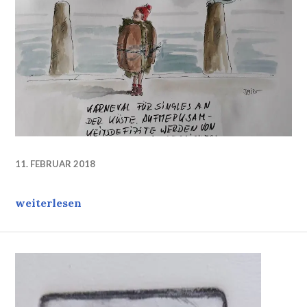
11. FEBRUAR 2018
Närrische Zeit für Singles: Das Karneval-Matjes
weiterlesen