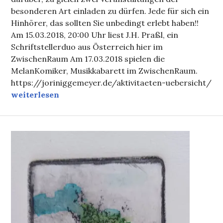
besonderen Art einladen zu dürfen. Jede für sich ein
Hinhörer, das sollten Sie unbedingt erlebt haben!!
Am 15.03.2018, 20:00 Uhr liest J.H. Praßl, ein
Schriftstellerduo aus Österreich hier im
ZwischenRaum Am 17.03.2018 spielen die
MelanKomiker, Musikkabarett im ZwischenRaum.
https://joriniggemeyer.de/aktivitaeten-uebersicht/
Einladung: J.H. Praßl und die MelanKomiker im Mo
weiterlesen