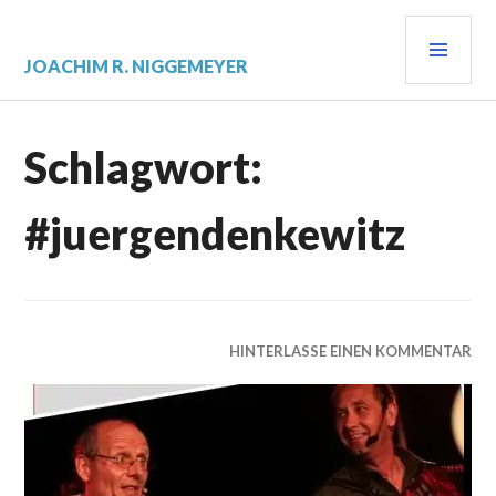
Zum
PRI
Inhalt
springen
MEN
JOACHIM R. NIGGEMEYER
Schlagwort:
#juergendenkewitz
HINTERLASSE EINEN KOMMENTAR