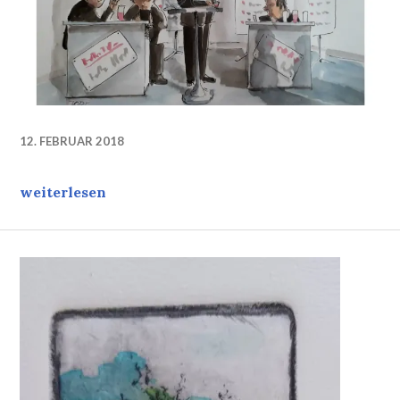
12. FEBRUAR 2018
Strategien einer Messe: Ignorieren …
weiterlesen