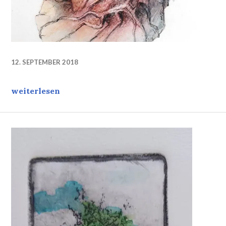
12. SEPTEMBER 2018
Sag Du es mir…
weiterlesen