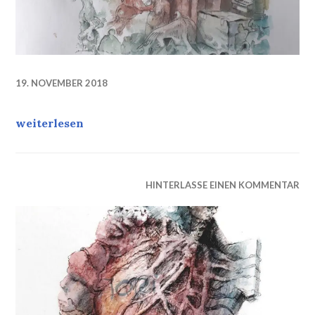
19. NOVEMBER 2018
Work is done. Titel: „Von der Schönheit, Klarheit un
weiterlesen
HINTERLASSE EINEN KOMMENTAR