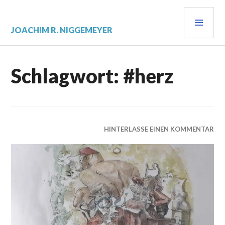
Zum
PRI
Inhalt
springen
MEN
JOACHIM R. NIGGEMEYER
Schlagwort:
#herz
HINTERLASSE EINEN KOMMENTAR