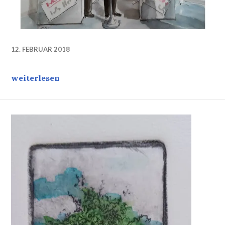
12. FEBRUAR 2018
Strategien einer Messe: Ignorieren …
weiterlesen