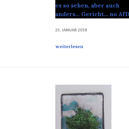
25. JANUAR 2018
Recht(s)staat: Man kann es so 
weiterlesen