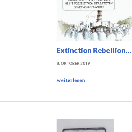
Extinction Rebellion…
8. OKTOBER 2019
Extinction Rebellion…
weiterlesen