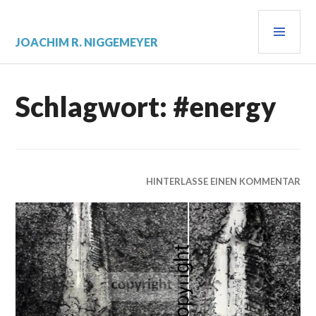
Zum
PRI
Inhalt
springen
MEN
JOACHIM R. NIGGEMEYER
Schlagwort:
#energy
HINTERLASSE EINEN KOMMENTAR