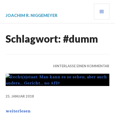
Zum
PRI
Inhalt
springen
MEN
JOACHIM R. NIGGEMEYER
Schlagwort:
#dumm
HINTERLASSE EINEN KOMMENTAR
25. JANUAR 2018
Recht(s)staat: Man kann es so sehen, aber auch ande
weiterlesen